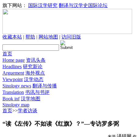
旗下网站：
国际汉学研究
翻译与汉学史国际论坛
收藏本站
|
帮助
|
网站地图
|
访问旧版
首页
Home page
资讯头条
Headlines
研究新论
Arguement
海外视点
Viewpoint
汉学动态
Sinology news
翻译与传播
Translation
书讯与书评
Book inf
汉学地图
Sinology map
首页
>>
学者访谈
“读《左传》不如读《红旗》？”—专访罗多弼
译研网
来源:
作