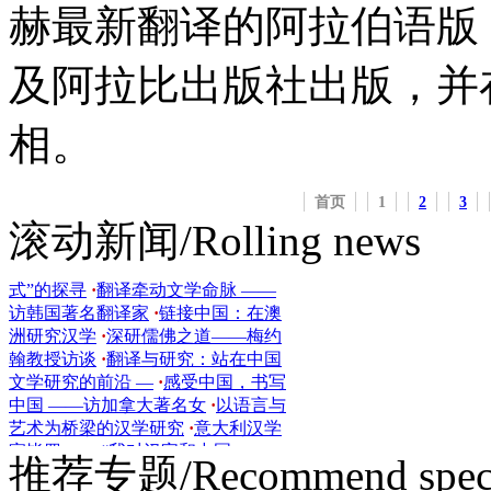
功将
·
黄卓越：早期中国的书写与汉
赫最新翻译的阿拉伯语版《
学研究
·
薪火永相传，著名汉学家马
克林讲汉学的品
·
《人民日报》：
及阿拉比出版社出版，并
《用翻译架起中葡文化交流
·
蔡宗齐
（美国）：开辟中国文化走向世界
新
·
名家对话 | 伍志伟：以人类学的
相。
视角解读中
·
周大新、谢赫访谈录：
文学翻译是译者与作
·
翁鸿鸣：用文
学的力量感知实实在在的中国
·
半个
首页
1
2
3
世纪的中国研究——访澳大利亚汉
滚动新闻/Rolling news
学家
·
索尼娅·布雷思勒与她“中国模
式”的探寻
·
翻译牵动文学命脉 ——
访韩国著名翻译家
·
链接中国：在澳
洲研究汉学
·
深研儒佛之道——梅约
翰教授访谈
·
翻译与研究：站在中国
文学研究的前沿 —
·
感受中国，书写
中国 ——访加拿大著名女
·
以语言与
艺术为桥梁的汉学研究
·
意大利汉学
家毕罗—— “我对汉字和中国
·
【世界汉学讲坛】《关雎》英译探
推荐专题/Recommend speci
微：翻译
·
世界汉学讲坛 | 何广思教
授解读中拉贸易关
·
阿根廷何广思：