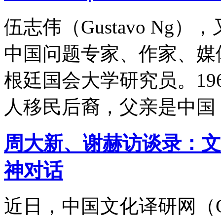
伍志伟（Gustavo N
中国问题专家、作家、媒
根廷国会大学研究员。19
人移民后裔，父亲是中国
周大新、谢赫访谈录：文
神对话
·
【世界汉学讲坛】《关雎》英译探
微：翻译
·
世界汉学讲坛 | 何广思教
授解读中拉贸易关
·
阿根廷何广思：
近日，中国文化译研网（C
超越西方范本才能获得发展
·
阿尤
布：中国在实现现代化的同时，成