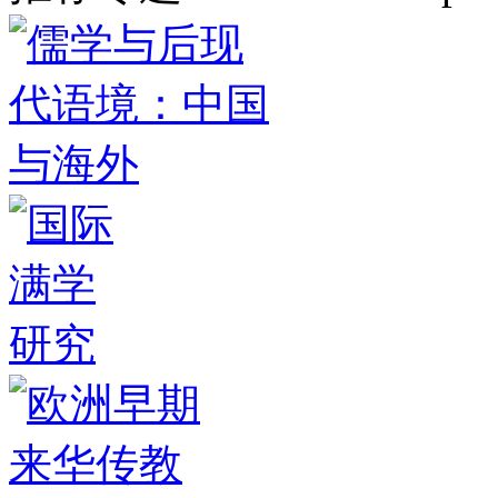
超越西方范本才能获得发展
·
阿尤
布：中国在实现现代化的同时，成
功将
·
黄卓越：早期中国的书写与汉
学研究
·
薪火永相传，著名汉学家马
克林讲汉学的品
·
《人民日报》：
《用翻译架起中葡文化交流
·
蔡宗齐
（美国）：开辟中国文化走向世界
新
·
名家对话 | 伍志伟：以人类学的
视角解读中
·
周大新、谢赫访谈录：
文学翻译是译者与作
·
翁鸿鸣：用文
学的力量感知实实在在的中国
·
半个
世纪的中国研究——访澳大利亚汉
学家
·
索尼娅·布雷思勒与她“中国模
式”的探寻
·
翻译牵动文学命脉 ——
访韩国著名翻译家
·
链接中国：在澳
洲研究汉学
·
深研儒佛之道——梅约
翰教授访谈
·
翻译与研究：站在中国
文学研究的前沿 —
·
感受中国，书写
中国 ——访加拿大著名女
·
以语言与
艺术为桥梁的汉学研究
·
意大利汉学
家毕罗—— “我对汉字和中国